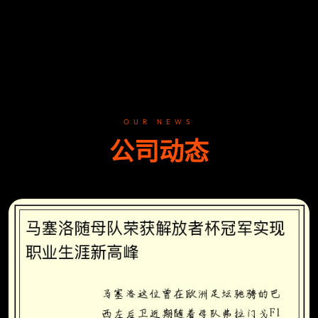
OUR NEWS
公司动态