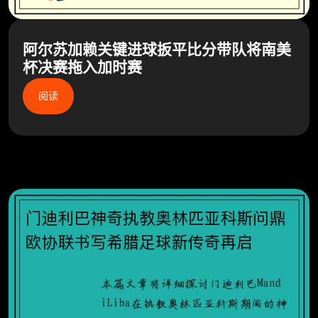
阿尔苏加赖关键进球扳平比分带队将南美
杯决赛拖入加时赛
阅读