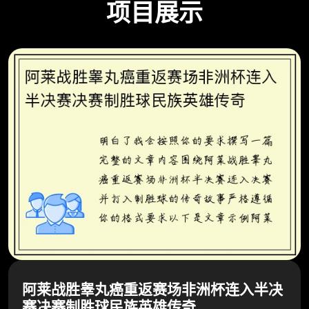
项目展示
阿莱战胜睾丸癌重返赛场非洲杯连入半决
赛决赛制胜球民族英雄传奇