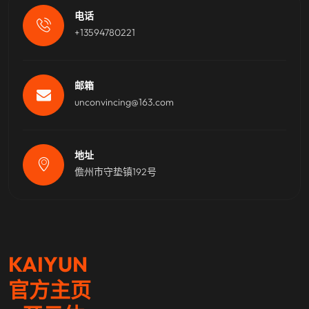
电话
+13594780221
邮箱
unconvincing@163.com
地址
儋州市守垫镇192号
KAIYUN
官方主页