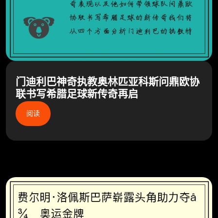
门迪利巴神奇执教奥林匹亚科斯问鼎欧协
联书写希腊足球新传奇再启
阅读