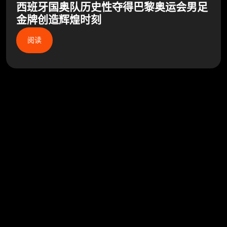
西班牙国奥队历史性夺得巴黎奥运会男足
金牌创造辉煌时刻
阅读