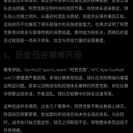
重新激活年轻球员、稳定防守体系以及强化球队精神面貌，逐渐让球
队走出阴霾。阿贾克斯在短时间内找回节奏，攻防体系逐渐稳定，球
队信心也随之回升。从最初的混乱与质疑，到逐步反弹并重回正轨，
这段经历不仅展现了俱乐部强大的自我修复能力，也再次证明了阿贾
克斯青训体系与管理传统的深厚底蕴。换帅成为转折点，而随后的复
苏过程则是一场关于体系、信念与年轻力量的全面重建。
1、历史低谷艰难开局
赛季伊始，entity["sports_team","阿贾克斯","AFC Ajax football
club"]便遭遇严重困境。多场比赛表现低迷，球队在攻防两端均暴露
出明显问题。原本以流畅进攻和控球体系著称的阿贾克斯，却在比赛
中频繁出现失误，节奏混乱，球队在联赛中的排名迅速滑落。
这种低迷并非偶然。过去几个赛季中，阿贾克斯不断出售核心球员，
阵容经历频繁更替，新加盟的年轻球员尚未完全适应体系。与此同
时，战术执行缺乏稳定性，球员之间默契不足，导致整体表现远低于
外界预期。