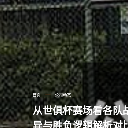
首页
公司动态
从世俱杯赛场看各队
异与胜负逻辑解析对