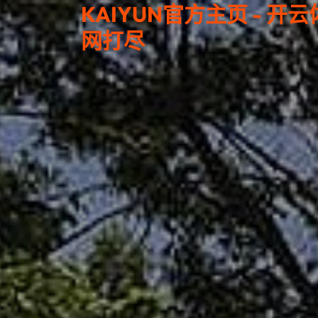
KAIYUN官方主页 - 开云
网打尽