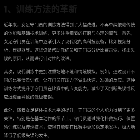
1、训练方法的革新
近年来，女足守门员的训练方法得到了大幅改进，不再单纯依赖传统
的体能和基础技术训练，更多注重细节的打磨与心理的调节。首先，
女足守门员在训练中逐渐引入了现代化的高科技设备，比如视频分
析、模拟器等。这些设备帮助教练员和守门员分析比赛录像，找出失
误的原因，从而进行针对性的改进。
其次，现代训练中更加注重场地环境和情境模拟。例如，通过设计不
同的比赛情景训练，让守门员在压力下做出快速、准确的反应。这种
训练方式提升了守门员在比赛中的应变能力，减少了因判断失误或反
应迟缓而导致的低级错误。
此外，随着女足整体技术水平的提升，守门员的个人能力得到了更多
关注，特别是在基本动作的细节上。守门员通过强化扑救技巧、位置
感训练以及传球技术，使得其能够在比赛中更加稳定地发挥，极大地
降低了低级失误的发生。