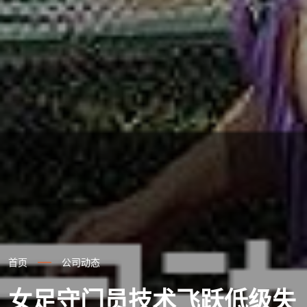
首页
公司动态
女足守门员技术飞跃低级失