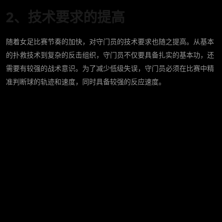
2、技术要求的提高
随着女足比赛节奏的加快，对守门员的技术要求也随之提高。从基本
的扑救技术到复杂的反击组织，守门员不仅要具备扎实的基本功，还
需要有较强的战术意识。为了减少低级失误，守门员必须在比赛中精
准判断球的轨迹和速度，同时具备较强的反应速度。
例如，在扑救技术上，现代守门员更加注重站位与手眼协调的结合。
在面对快速射门时，良好的站位能为扑救提供更多的时间和空间。训
练中，通过不断加强站位的意识和正确的扑救动作，可以有效避免因
站位不当或扑救动作不准确造成的失误。
除了基础技术，女足守门员在控球和传球方面的要求也在提高。尤其
是现代足球强调攻防一体，守门员不仅要防守好球门，还要有一定的
传球能力，能够通过短传或长传启动进攻。训练中，守门员要通过不
断练习传球的精准性和稳定性，从而减少因为传球失误或判断错误导
致的低级失误。