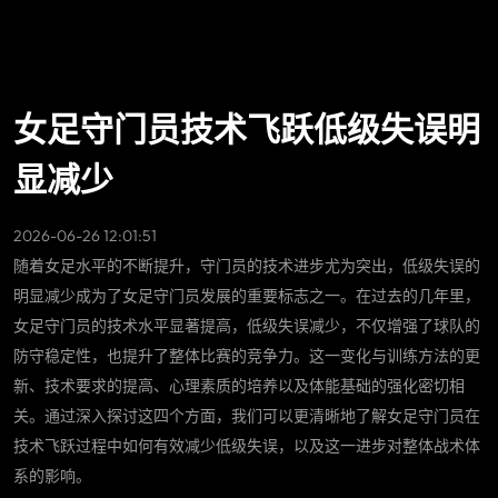
女足守门员技术飞跃低级失误明
显减少
2026-06-26 12:01:51
随着女足水平的不断提升，守门员的技术进步尤为突出，低级失误的
明显减少成为了女足守门员发展的重要标志之一。在过去的几年里，
女足守门员的技术水平显著提高，低级失误减少，不仅增强了球队的
防守稳定性，也提升了整体比赛的竞争力。这一变化与训练方法的更
新、技术要求的提高、心理素质的培养以及体能基础的强化密切相
关。通过深入探讨这四个方面，我们可以更清晰地了解女足守门员在
技术飞跃过程中如何有效减少低级失误，以及这一进步对整体战术体
系的影响。