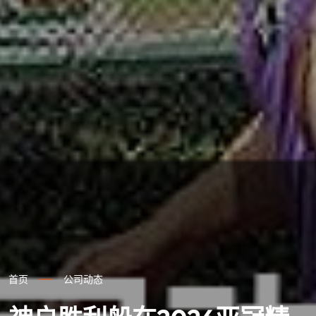
首页
公司动态