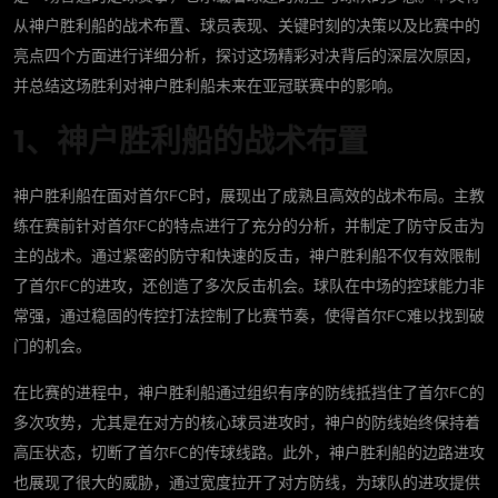
从神户胜利船的战术布置、球员表现、关键时刻的决策以及比赛中的
亮点四个方面进行详细分析，探讨这场精彩对决背后的深层次原因，
并总结这场胜利对神户胜利船未来在亚冠联赛中的影响。
1、神户胜利船的战术布置
神户胜利船在面对首尔FC时，展现出了成熟且高效的战术布局。主教
练在赛前针对首尔FC的特点进行了充分的分析，并制定了防守反击为
主的战术。通过紧密的防守和快速的反击，神户胜利船不仅有效限制
了首尔FC的进攻，还创造了多次反击机会。球队在中场的控球能力非
常强，通过稳固的传控打法控制了比赛节奏，使得首尔FC难以找到破
门的机会。
在比赛的进程中，神户胜利船通过组织有序的防线抵挡住了首尔FC的
多次攻势，尤其是在对方的核心球员进攻时，神户的防线始终保持着
高压状态，切断了首尔FC的传球线路。此外，神户胜利船的边路进攻
也展现了很大的威胁，通过宽度拉开了对方防线，为球队的进攻提供