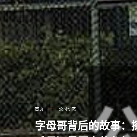
首页
公司动态
字母哥背后的故事：