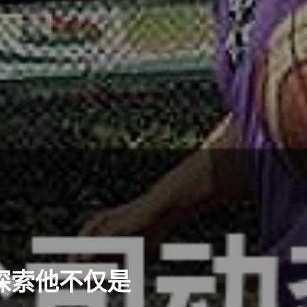
探索他不仅是