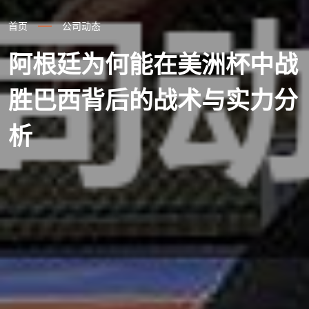
首页
公司动态
阿根廷为何能在美洲杯中战
胜巴西背后的战术与实力分
析