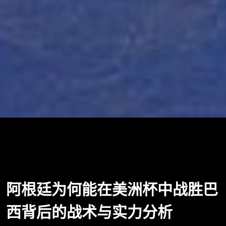
阿根廷为何能在美洲杯中战胜巴
西背后的战术与实力分析