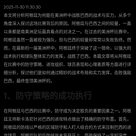
2025-11-30 11:30:30
本文将分析阿根廷为何能在美洲杯中战胜巴西的战术与实力，从多个
角度深入探讨这场比赛背后的原因。阿根廷与巴西之间的较量，一直
以来都是南美洲足坛最具看点的对决之一。在过去的美洲杯比赛中，
阿根廷虽然一直被视为强队，但与巴西的较量却常常以失败告终。然
而，在最新的一届美洲杯中，阿根廷终于突破了这一宿命，以强大的
战术执行和球队整体实力的发挥，战胜了巴西。本篇文章将从阿根廷
在比赛中的防守策略、进攻组织、球员表现和心理素质等方面进行详
细分析，探讨他们是如何通过精妙的战术布局和实力发挥，击败强敌
巴西，最终登顶美洲杯的。
1、防守策略的成功执行
在阿根廷与巴西的比赛中，防守成为决定胜负的重要因素之一。阿根
廷主帅斯卡洛尼针对巴西的进攻特点做出了精确的防守布置。首先，
阿根廷的防线以严格的区域防守和人盯人结合的方式来压制巴西的进
攻球员。阿根廷队的后防线并未盲目压上，而是保持了一定的深度，