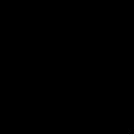
电话
+13594780221
邮箱
unconvincing@163.com