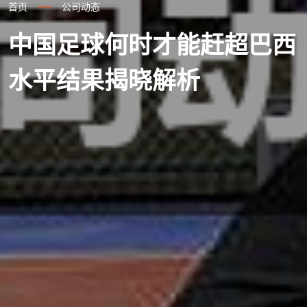
首页
公司动态
中国足球何时才能赶超巴西
水平结果揭晓解析