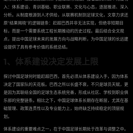
入：体系建设、青训基础、职业联赛、文化与心态，逐层推进、深入
分析。从制度根源到人才供给，从联赛机制到足球文化，文章力求还
原“结果揭晓”的逻辑链条：赶超巴西并非无法实现，但绝非短期目
标，而是一个需要系统工程长期推动的历史过程。最后结合全文观
点，提出中国足球未来的发展方向与战略判断，为中国足球的长远建
设提供了具有参考价值的系统总结。
1、体系建设决定发展上限
探讨中国足球何时能赶超巴西，首先必须从体系建设入手，因为体系
决定了国家队的天花板。巴西之所以长盛不衰，不只是球员天赋，更
是因为其联结全国的足球生态系统完善，形成从社区、学校到职业俱
乐部的完整链条。相比之下，中国足球体系长期存在断层，尤其在基
础管理、政策连贯性以及专业能力上，始终缺乏持续稳定的顶层规
划。
体系建设的重要难点之一，在于中国足球长期处于改革与调整之中。