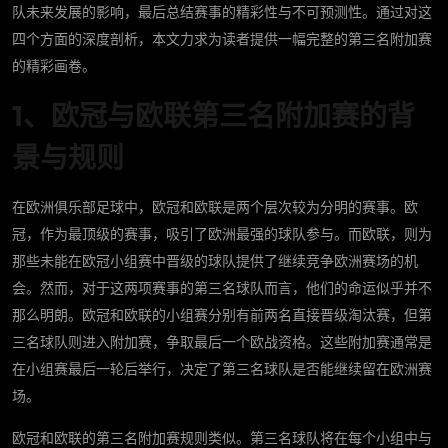
队未来发展的影响，最后总结赛事的精彩性与不可预测性。通过对这
四个方面的深度剖析，本文力求为读者提供一幅完整的第三名附加赛
的精彩画卷。
1、欧冠与欧联第三名附加赛的背
景与规则
在欧洲俱乐部足球中，欧冠和欧联是两个层次较为分明的赛事。欧
冠，作为最顶级的赛事，吸引了欧洲最强的球队参与。而欧联，则为
那些未能在欧冠小组赛中晋级的球队提供了继续竞争欧洲赛场的机
会。然而，对于这两项赛事的第三名球队而言，他们的命运似乎并不
那么明朗。欧冠和欧联的小组赛分别有前两名直接晋级淘汰赛，但第
三名球队则进入附加赛，争取最后一个欧战资格。这些附加赛通常是
在小组赛最后一轮后举行，决定了第三名球队是否能继续留在欧洲赛
场。
欧冠和欧联的第三名附加赛规则类似。第三名球队将在每个小组中与