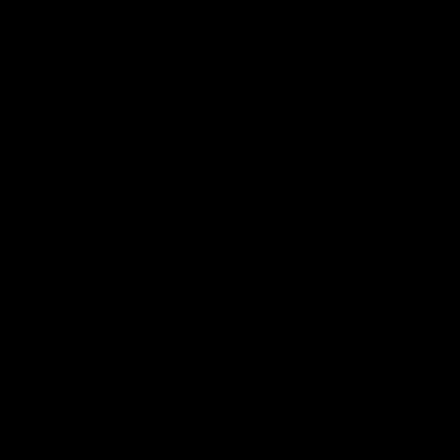
项目展示
公司动态
集团服务
加入 开云官方
XML
订阅我们的邮箱