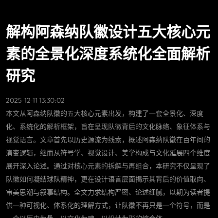
解构阿森纳队徽设计五大核心元
素的全景化深度系统化全面解析
研究
2025-12-11 13:30:02
本文从阿森纳队徽的五大核心元素出发，构建了一套全景化、深度
化、系统化的解析框架，旨在呈现队徽背后的文化脉络、象征体系与
视觉语言。文章首先以历史源流为线索，概述阿森纳队徽在百年间的
演变逻辑，继而从符号学、视觉设计、美学构成与文化延展四个维度
展开深入论述。通过对核心元素的拆解与再组合，本研究不仅呈现了
队徽如何凝结球队精神，更在设计语言层面揭示其背后的价值取向、
审美思潮与叙事结构。全文力求结构严密、论述细腻，以期为读者提
供一种可视化、体系化的理解方式，让队徽不再只是一个符号，而是