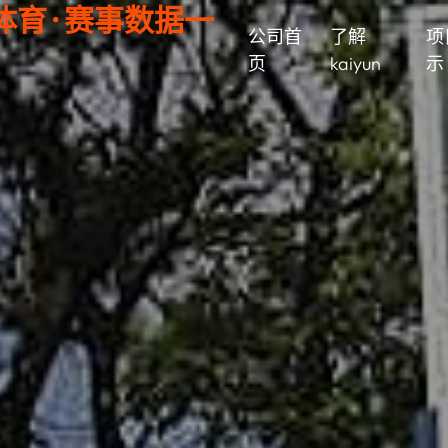
体育 · 赛事数据一
公司首
了解
项
页
kaiyun
示