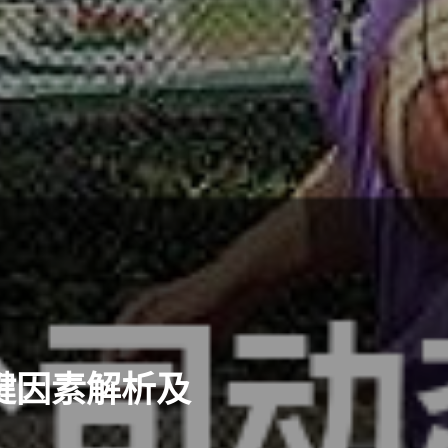
键因素解析及