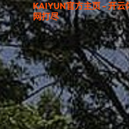
KAIYUN官方主页 - 开云
网打尽