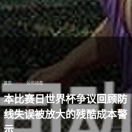
首页
公司动态
本比赛日世界杯争议回顾防
线失误被放大的残酷成本警
示