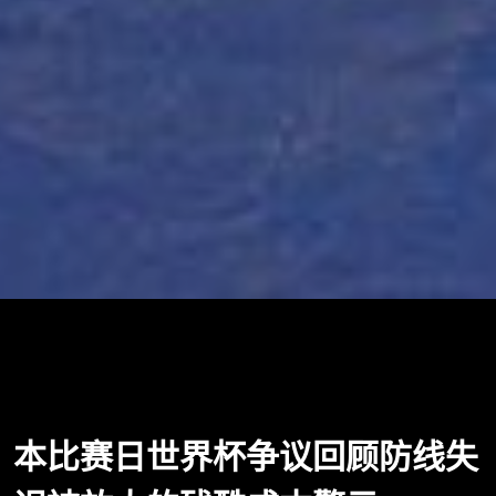
本比赛日世界杯争议回顾防线失