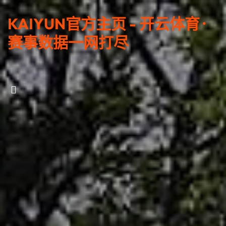
KAIYUN官方主页 - 开云体育 ·
赛事数据一网打尽