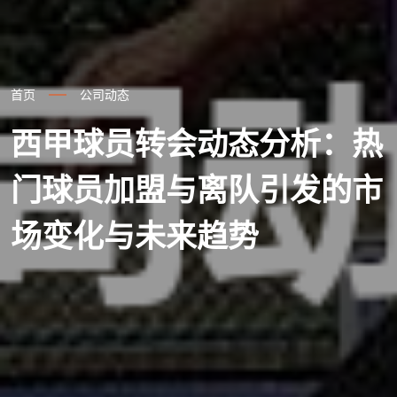
首页
公司动态
西甲球员转会动态分析：热
门球员加盟与离队引发的市
场变化与未来趋势