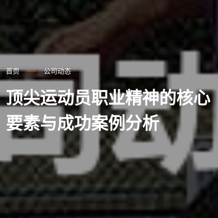
首页
公司动态
顶尖运动员职业精神的核心
要素与成功案例分析