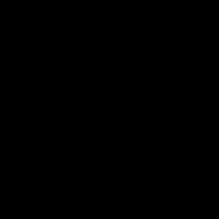
导航
公司首页
了解kaiyun
项目展示
公司动态
集团服务
加入 开云官方