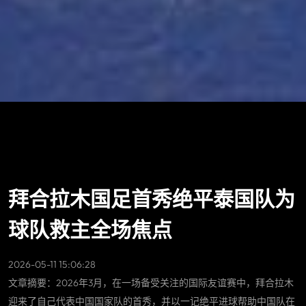
拜合拉木国足首秀绝平泰国队为
球队救主全场焦点
2026-05-11 15:06:28
文章摘要：2026年3月，在一场备受关注的国际友谊赛中，拜合拉木
迎来了自己代表中国国家队的首秀，并以一记绝平进球帮助中国队在