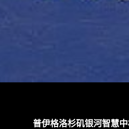
普伊格洛杉矶银河智慧中