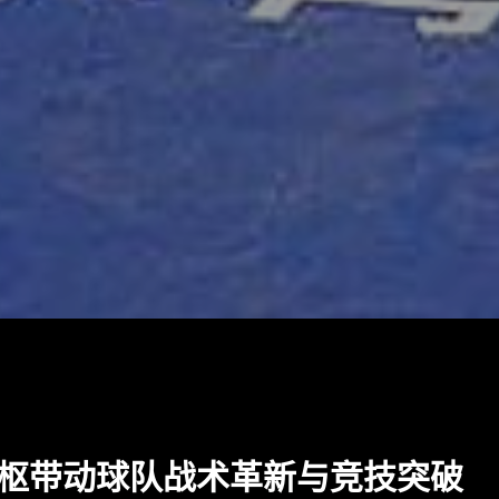
枢带动球队战术革新与竞技突破