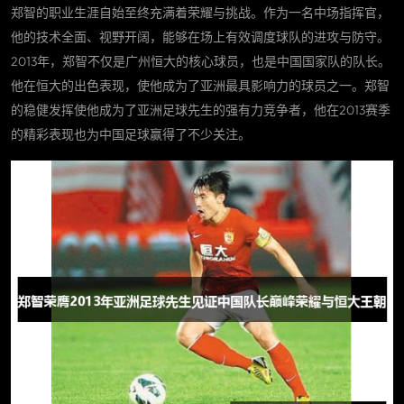
郑智的职业生涯自始至终充满着荣耀与挑战。作为一名中场指挥官，
他的技术全面、视野开阔，能够在场上有效调度球队的进攻与防守。
2013年，郑智不仅是广州恒大的核心球员，也是中国国家队的队长。
他在恒大的出色表现，使他成为了亚洲最具影响力的球员之一。郑智
的稳健发挥使他成为了亚洲足球先生的强有力竞争者，他在2013赛季
的精彩表现也为中国足球赢得了不少关注。