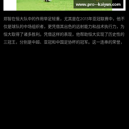
郑智在恒大队中的作用举足轻重，尤其是在2013年亚冠联赛中，他不
仅是球队的中场组织者，更凭借其出色的远射能力和战术执行力，为
恒大取得了诸多胜利。凭借这样的表现，他帮助恒大实现了历史性的
三冠王，分别是中超、亚冠和中国足协杯的冠军。这一连串的荣誉，
最终为郑智赢得了2013年亚洲足球先生的桂冠，充分展示了他在亚洲
足坛的影响力。
除此之外，郑智在2013年代表中国队参加了多个重要赛事，在国际比
赛中展现出色的表现。他无论是在攻防两端的贡献，还是在比赛中的
领导力，都为他赢得了广泛的赞誉。作为队长，他以冷静的头脑和出
色的决策能力，成为了中国队在国际舞台上的定海神针。最终，郑智
的各方面表现无疑帮助他摘得了2013年亚洲足球先生的殊荣。
2、恒大王朝的崛起与辉煌