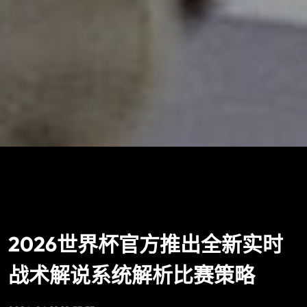
2026世界杯官方推出全新实时
战术解说系统解析比赛策略