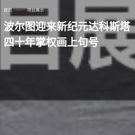
首页
项目展示
波尔图迎来新纪元达科斯塔
四十年掌权画上句号