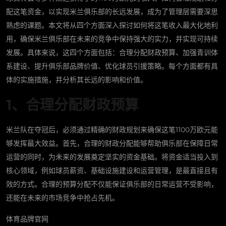
配这笔资金，以实现米兰俱乐部的长远发展，成为了管理层需要深思
熟虑的课题。本文将从四个方面深入探讨如何将这笔收入最大化地利
用，确保米兰俱乐部在未来的竞争中保持强大的实力，并实现可持续
发展。具体来说，这四个方面包括：合理分配财政预算、加强青训体
系建设、提升俱乐部品牌价值、优化球员引援策略。每个方面都有具
体的实施措施，并分析其长远的影响和价值。
1、合理分配财政预算
米兰队在夺冠后，必须通过精确的财政规划来确保这笔1100万欧元能
够发挥最大效益。首先，合理的财政分配能够帮助俱乐部在保障日常
运营的同时，为未来的发展奠定坚实的资金基础。将资金适当投入到
核心领域，例如球员薪资、基础设施建设和运营管理，是最直接且有
效的方式。合理的预算分配不仅能保证俱乐部的日常运营不受影响，
还能在未来的市场竞争中抢占先机。
体育品牌官网