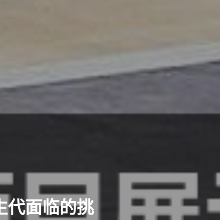
生代面临的挑