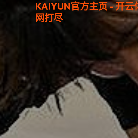
KAIYUN官方主页 - 开云
网打尽