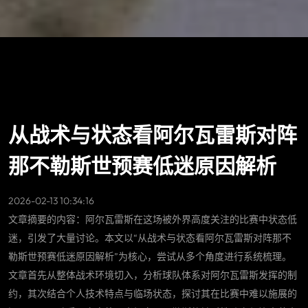
从战术与状态看阿尔瓦雷斯对阵
那不勒斯世预赛低迷原因解析
2026-02-13 10:34:16
文章摘要的内容：阿尔瓦雷斯在这场被外界高度关注的比赛中状态低
迷，引发了大量讨论。本文以“从战术与状态看阿尔瓦雷斯对阵那不
勒斯世预赛低迷原因解析”为核心，尝试从多个角度进行系统梳理。
文章首先从整体战术环境切入，分析球队体系对阿尔瓦雷斯发挥的制
约，其次结合个人技术特点与临场状态，探讨其在比赛中难以施展的