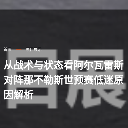
首页
项目展示
从战术与状态看阿尔瓦雷斯
对阵那不勒斯世预赛低迷原
因解析