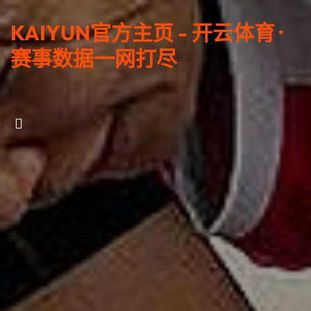
KAIYUN官方主页 - 开云体育 ·
赛事数据一网打尽