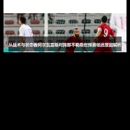
战术执行中对中锋支点作用的依赖不足，也让阿尔瓦雷斯在禁区内显
得孤立。缺少连续的肋部渗透和中路直塞，使他的跑位优势难以转化
为实际威胁。
二、个人状态起伏明显