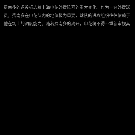
费南多的退役标志着上海申花外援阵容的重大变化。作为一名外援球
员，费南多在申花队内的地位极为重要，球队的进攻组织往往依赖于
他在场上的调度能力。随着费南多的离开，申花将不得不重新审视其
外援引进的策略。如何寻找一位合适的替代者，并在外援阵容中保持
平衡，将是俱乐部管理层需要重点考虑的问题。
目前，中国足球的外援政策较为灵活，但也面临一定的限制。在这种
情况下，申花需要在多个维度上做出考量。首先，外援的能力和潜力
是最基本的要求，球队需要找到一位既能填补费南多在中场的空缺，
又能在技术上与队友形成默契的球员。其次，外援的适应性也是关
键。不同的文化背景和比赛风格可能会影响外援的表现，申花需要考
虑到这一点，避免在新外援的引进过程中再次出现不合适的情况。
体育品牌官网
另外，外援引进的预算也是一个需要谨慎评估的因素。费南多的高水
平表现显然需要俱乐部投入相应的资金，但随着费南多退役，俱乐部
可能需要在财务上更加谨慎，寻找性价比高的外援。这不仅仅是为了