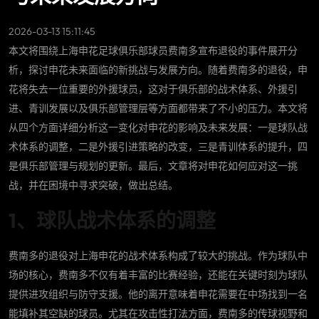
2026-03-13 15:11:45
本文将围绕上海申花足球俱乐部球员费南多宣布退役的事件展开分
析，探讨申花未来面临的新挑战与发展方向。随着费南多的退役，申
花将失去一位重要的外援球员，这对于俱乐部的战术体系、外援引
进、青训发展以及俱乐部管理层等方面都带来了不小的压力。本文将
从四个方面详细分析这一变化对申花的影响及未来发展：一是球队战
术体系的调整，二是外援引进策略的改变，三是青训体系的提升，四
是俱乐部管理与规划的更新。最后，文章将对申花如何应对这一挑
战，并在困境中寻求突破，做出总结。
1、球队战术体系的调整
费南多的退役对上海申花的战术体系构成了较大的挑战。作为球队中
场的核心，费南多不仅有着丰富的比赛经验，还能在关键时刻为球队
提供进攻组织与防守支援。他的离开意味着申花需要在中场找到一名
能填补其空缺的球员。尤其在攻击性打法方面，费南多的传球视野和