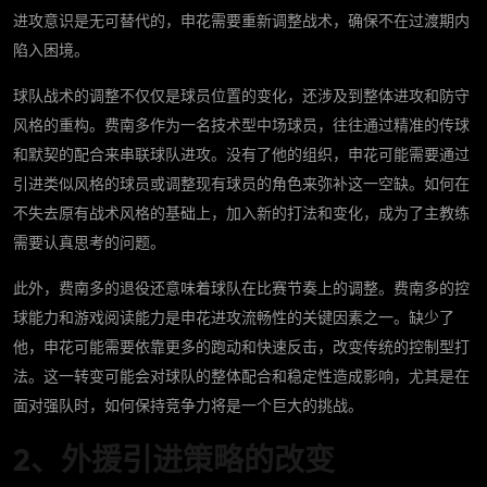
进攻意识是无可替代的，申花需要重新调整战术，确保不在过渡期内
陷入困境。
球队战术的调整不仅仅是球员位置的变化，还涉及到整体进攻和防守
风格的重构。费南多作为一名技术型中场球员，往往通过精准的传球
和默契的配合来串联球队进攻。没有了他的组织，申花可能需要通过
引进类似风格的球员或调整现有球员的角色来弥补这一空缺。如何在
不失去原有战术风格的基础上，加入新的打法和变化，成为了主教练
需要认真思考的问题。
此外，费南多的退役还意味着球队在比赛节奏上的调整。费南多的控
球能力和游戏阅读能力是申花进攻流畅性的关键因素之一。缺少了
他，申花可能需要依靠更多的跑动和快速反击，改变传统的控制型打
法。这一转变可能会对球队的整体配合和稳定性造成影响，尤其是在
面对强队时，如何保持竞争力将是一个巨大的挑战。
2、外援引进策略的改变