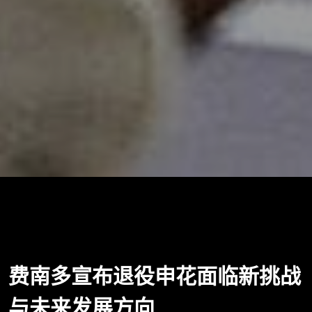
费南多宣布退役申花面临新挑战
与未来发展方向