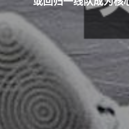
或回归一线队成为核