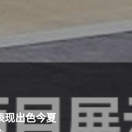
表现出色今夏