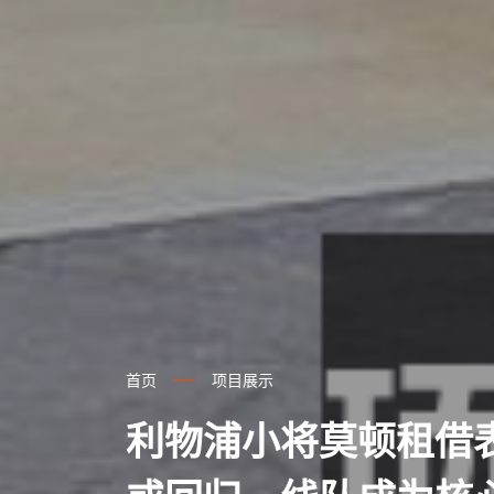
首页
项目展示
利物浦小将莫顿租借