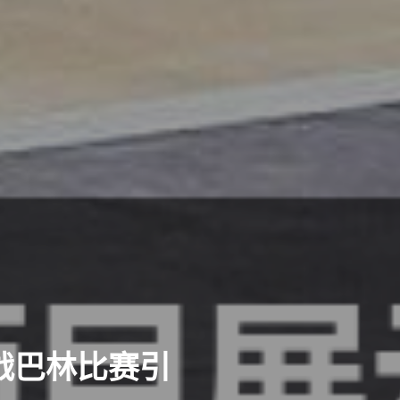
战巴林比赛引