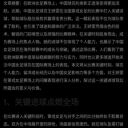
文章摘要：在欧洲女足赛场上，中国球员的身影正逐渐变得更加活
跃。近期，中国女足球员王妍雯在法国第戎女足的比赛中打入关键进
球，帮助球队稳住局势并赢得宝贵分数。这一精彩表现不仅为球队带
来了胜利，也引发了球迷和媒体的广泛关注。王妍雯凭借出色的技
术、敏锐的门前嗅觉以及顽强的比赛精神，在关键时刻挺身而出，成
为赛场上的焦点人物。她的进球不仅体现了个人能力，也展示了中国
女足球员在海外联赛中的成长与突破。通过这场比赛，人们看到了她
在欧洲联赛中逐渐站稳脚跟的努力与实力，同时也让更多球迷开始关
注中国女足球员在国际赛场上的表现。本文将从比赛关键时刻、球员
个人能力、留洋成长经历以及中国女足影响力等多个方面，对王妍雯
在第戎女足赛场上的闪耀表现进行深入分析，探讨这一关键进球背后
所蕴含的意义与价值。
1、关键进球点燃全场
在比赛进入关键阶段时，第戎女足与对手之间的比分始终处于胶着状
态。双方在中场展开激烈拼抢，场面紧张而激烈。就在球队急需打破