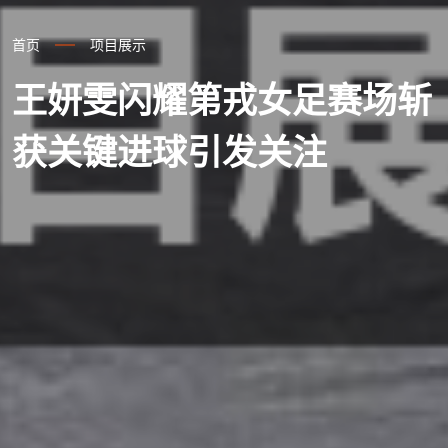
首页
项目展示
王妍雯闪耀第戎女足赛场斩
获关键进球引发关注