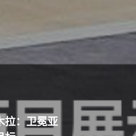
木拉：卫冕亚