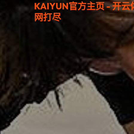
KAIYUN官方主页 - 开云
网打尽