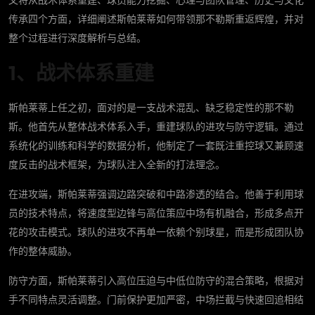
传承四个方面，详细阐述斯帕莱蒂如何带领那不勒斯重返辉煌，并对
整个过程进行深度解析与总结。
1、战术体系重建
斯帕莱蒂上任之初，面对的是一支战术混乱、缺乏稳定性的那不勒
斯。他首先从整体战术体系入手，重建球队的进攻与防守逻辑。通过
系统化的训练和科学的数据分析，他制定了一套既注重控球又兼顾速
度反击的战术框架，为球队注入全新的打法理念。
在进攻端，斯帕莱蒂强调边路突破和中路渗透的结合。他善于利用球
员的技术特点，将速度型边锋与高位策应中场有机融合，形成多点开
花的攻击模式。球队的进攻不再单一依赖个别球星，而是形成团队协
作的整体威胁。
防守方面，斯帕莱蒂引入高位压迫与中低位防守的混合策略，根据对
手不同特点灵活调整。门前保护更加严密，中场拦截与快速回追相结