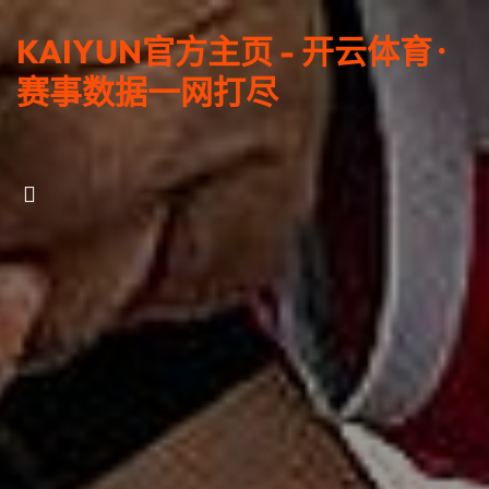
KAIYUN官方主页 - 开云体育 ·
赛事数据一网打尽