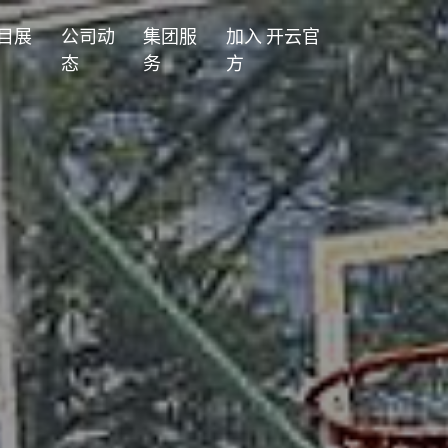
目展
公司动
集团服
加入 开云官
态
务
方