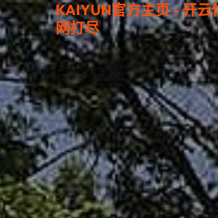
KAIYUN官方主页 - 开云
网打尽